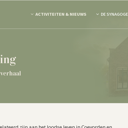
ACTIVITEITEN & NIEUWS
DE SYNAGOGE
ling
 verhaal
lateerd zijn aan het Joodse leven in Coevorden en